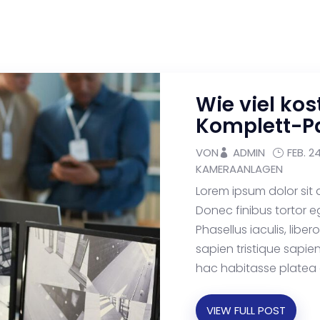
HOME
LÖSUNGEN
ÜBER UN
Wie viel kos
Komplett-P
VON
ADMIN
FEB. 2
KAMERAANLAGEN
Lorem ipsum dolor sit 
Donec finibus tortor e
Phasellus iaculis, liber
sapien tristique sapien,
hac habitasse platea d
VIEW FULL POST