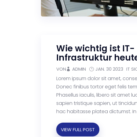
Wie wichtig ist IT-
Infrastruktur heut
VON
ADMIN
JAN. 30 2023
IT S
Lorem ipsum dolor sit amet, consec
Donec finibus tortor eget felis t
Phasellus iaculis, libero sit amet l
sapien tristique sapien, ut tincidun
hac habitasse platea dictumst. In 
VIEW FULL POST