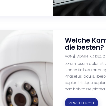
Welche Kam
die besten?
VON
ADMIN
DEZ. 2
Lorem ipsum dolor sit 
Donec finibus tortor e
Phasellus iaculis, liber
sapien tristique sapien,
hac habitasse platea d
VIEW FULL POST