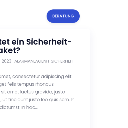
S
KONTAKT
BERATUNG
tet ein Sicherheit-
aket?
4 2023
ALARMANLAGEN
IT SICHERHEIT
amet, consectetur adipiscing elit.
get felis tempus rhoncus.
o sit amet luctus gravida, justo
 ut tincidunt justo leo quis sem. In
ictumst. In hac...