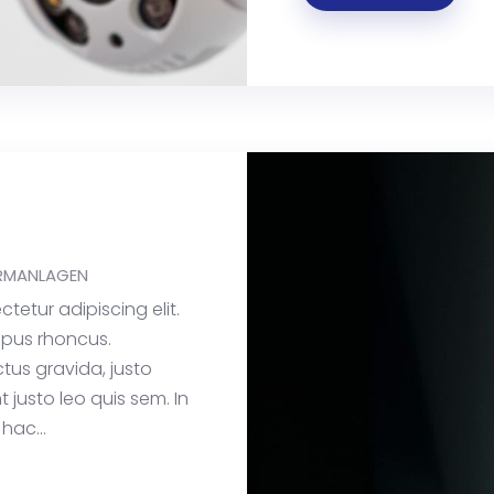
RMANLAGEN
tetur adipiscing elit.
empus rhoncus.
uctus gravida, justo
t justo leo quis sem. In
hac...