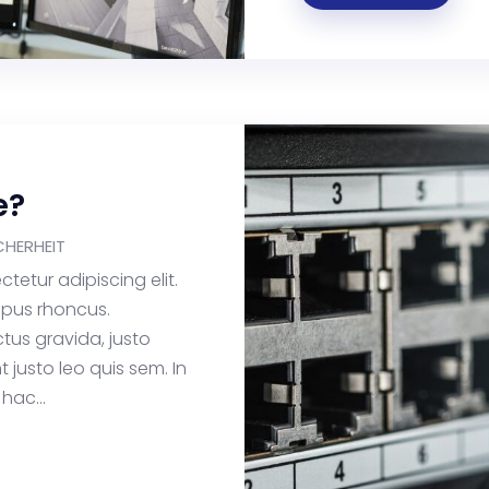
e?
ICHERHEIT
tetur adipiscing elit.
empus rhoncus.
uctus gravida, justo
t justo leo quis sem. In
hac...