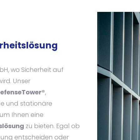
rheitslösung
H, wo Sicherheit auf
wird. Unser
efenseTower®
,
ile und stationäre
um Ihnen eine
slösung
zu bieten. Egal ob
chung entscheiden oder