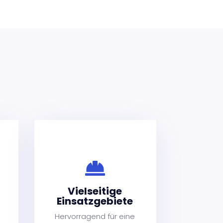
e
ete
®

ine
Vielseitige
nter:
Einsatzgebiete
u
Hervorragend für eine